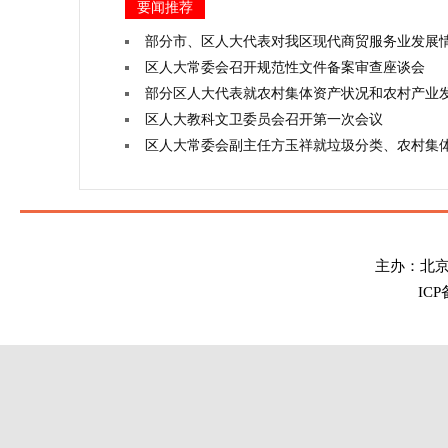
要闻推荐
部分市、区人大代表对我区现代商贸服务业发展
区人大常委会召开规范性文件备案审查座谈会
部分区人大代表就农村集体资产状况和农村产业
区人大教科文卫委员会召开第一次会议
区人大常委会副主任方玉祥就垃圾分类、农村集
主办：北
IC