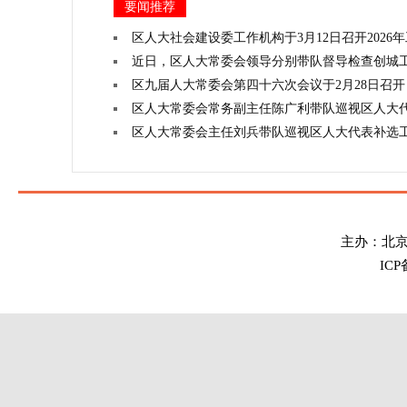
要闻推荐
区人大社会建设委工作机构于3月12日召开2026
近日，区人大常委会领导分别带队督导检查创城
区九届人大常委会第四十六次会议于2月28日召开
区人大常委会常务副主任陈广利带队巡视区人大
区人大常委会主任刘兵带队巡视区人大代表补选
主办：北
IC