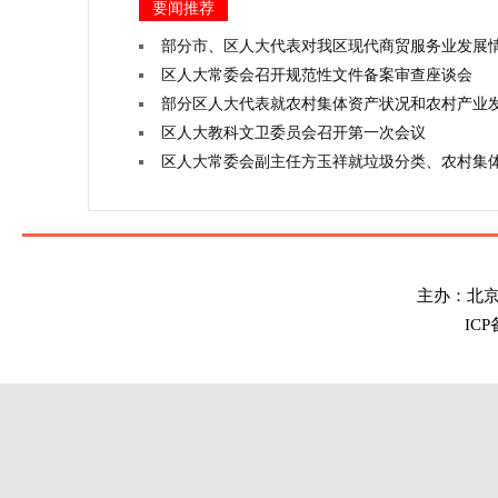
要闻推荐
部分市、区人大代表对我区现代商贸服务业发展
区人大常委会召开规范性文件备案审查座谈会
部分区人大代表就农村集体资产状况和农村产业
区人大教科文卫委员会召开第一次会议
区人大常委会副主任方玉祥就垃圾分类、农村集
主办：北
IC