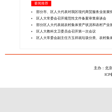
要闻推荐
部分市、区人大代表对我区现代商贸服务业发展
区人大常委会召开规范性文件备案审查座谈会
部分区人大代表就农村集体资产状况和农村产业
区人大教科文卫委员会召开第一次会议
区人大常委会副主任方玉祥就垃圾分类、农村集
主办：北
IC