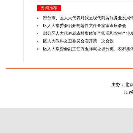
要闻推荐
部分市、区人大代表对我区现代商贸服务业发展
区人大常委会召开规范性文件备案审查座谈会
部分区人大代表就农村集体资产状况和农村产业
区人大教科文卫委员会召开第一次会议
区人大常委会副主任方玉祥就垃圾分类、农村集
主办：北
IC