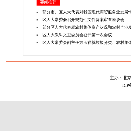
要闻推荐
部分市、区人大代表对我区现代商贸服务业发展
区人大常委会召开规范性文件备案审查座谈会
部分区人大代表就农村集体资产状况和农村产业
区人大教科文卫委员会召开第一次会议
区人大常委会副主任方玉祥就垃圾分类、农村集
主办：北
IC