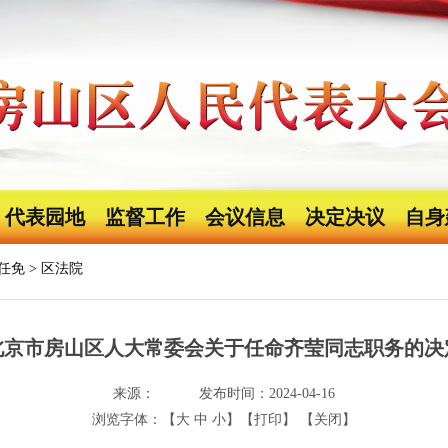
代表园地
监督工作
会议信息
决定决议
自身
任免
>
区法院
北京市房山区人大常委会关于任命齐莹同志职务的决
来源：
发布时间：2024-04-16
浏览字体：【
大
中
小
】
【打印】
【关闭】