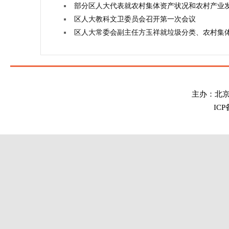
部分区人大代表就农村集体资产状况和农村产业
区人大教科文卫委员会召开第一次会议
区人大常委会副主任方玉祥就垃圾分类、农村集
主办：北
IC