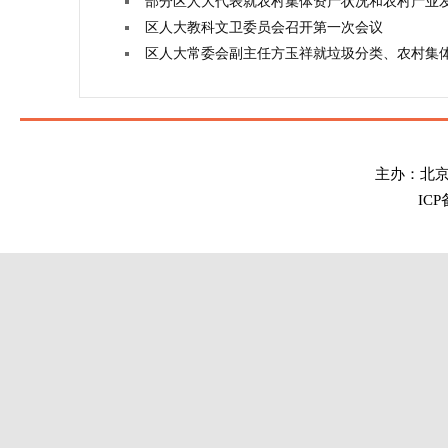
部分区人大代表就农村集体资产状况和农村产业
区人大教科文卫委员会召开第一次会议
区人大常委会副主任方玉祥就垃圾分类、农村集
主办：北
IC