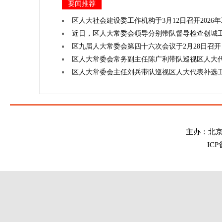
要闻推荐
区人大社会建设委工作机构于3月12日召开2026
近日，区人大常委会领导分别带队督导检查创城
区九届人大常委会第四十六次会议于2月28日召开
区人大常委会常务副主任陈广利带队巡视区人大
区人大常委会主任刘兵带队巡视区人大代表补选
主办：北
IC