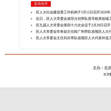
要闻推荐
区人大社会建设委工作机构于3月12日召开2026
近日，区人大常委会领导分别带队督导检查创城
区九届人大常委会第四十六次会议于2月28日召开
区人大常委会常务副主任陈广利带队巡视区人大
区人大常委会主任刘兵带队巡视区人大代表补选
主办：北
IC